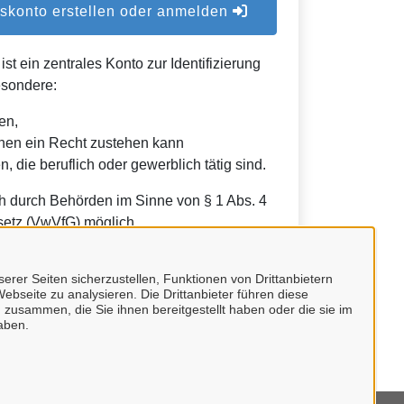
konto erstellen oder anmelden
t ein zentrales Konto zur Identifizierung
esondere:
en,
nen ein Recht zustehen kann
, die beruflich oder gewerblich tätig sind.
h durch Behörden im Sinne von § 1 Abs. 4
etz (VwVfG) möglich.
erer Seiten sicherzustellen, Funktionen von Drittanbietern
ebseite zu analysieren. Die Drittanbieter führen diese
 zusammen, die Sie ihnen bereitgestellt haben oder die sie im
aben.