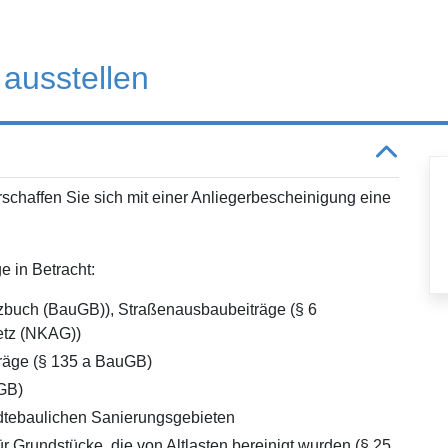
ausstellen
schaffen Sie sich mit einer Anliegerbescheinigung eine
 in Betracht:
tzbuch (BauGB)), Straßenausbaubeiträge (§ 6
tz (NKAG))
träge (§ 135 a BauGB)
GB)
ädtebaulichen Sanierungsgebieten
r Grundstücke, die von Altlasten bereinigt wurden (§ 25