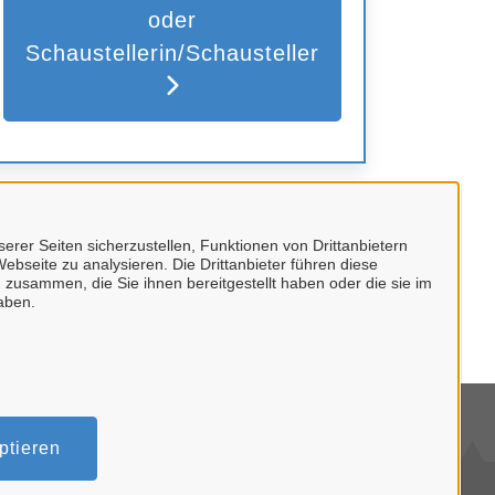
oder
Schaustellerin/Schausteller
Kontakt
erer Seiten sicherzustellen, Funktionen von Drittanbietern
ebseite zu analysieren. Die Drittanbieter führen diese
Ordnungs- und
 zusammen, die Sie ihnen bereitgestellt haben oder die sie im
aben.
Gewerbewesen
mpressum
ptieren
tenschutzerklärung