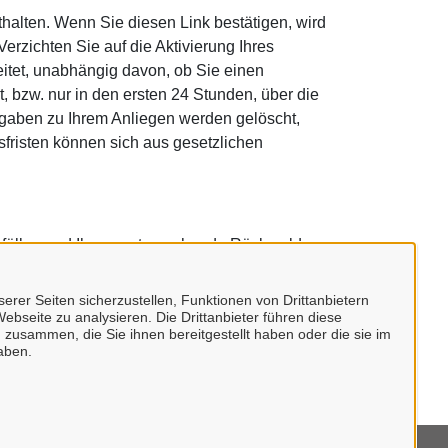
thalten. Wenn Sie diesen Link bestätigen, wird
erzichten Sie auf die Aktivierung Ihres
eitet, unabhängig davon, ob Sie einen
, bzw. nur in den ersten 24 Stunden, über die
ngaben zu Ihrem Anliegen werden gelöscht,
sfristen können sich aus gesetzlichen
zu erfüllen und Ihnen entsprechende Rückmeldung
ir Ihr Anliegen nicht bearbeiten können.
erer Seiten sicherzustellen, Funktionen von Drittanbietern
ach der Datenschutzgrundverordnung können
ebseite zu analysieren. Die Drittanbieter führen diese
 zusammen, die Sie ihnen bereitgestellt haben oder die sie im
aben.