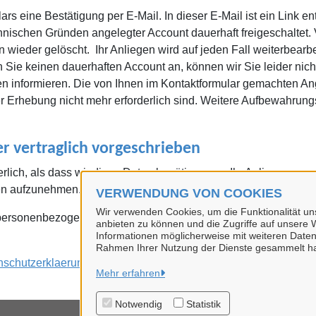
s eine Bestätigung per E-Mail. In dieser E-Mail ist ein Link en
chnischen Gründen angelegter Account dauerhaft freigeschaltet. V
 wieder gelöscht. Ihr Anliegen wird auf jeden Fall weiterbearb
Sie keinen dauerhaften Account an, können wir Sie leider nicht
gen informieren. Die von Ihnen im Kontaktformular gemachten A
er Erhebung nicht mehr erforderlich sind. Weitere Aufbewahrung
er vertraglich vorgeschrieben
rderlich, als dass wir diese Daten benötigen, um Ihr Anliegen 
n aufzunehmen. Eine Nichtbereitstellung hätte zur Folge, dass w
VERWENDUNG VON COOKIES
Wir verwenden Cookies, um die Funktionalität uns
 personenbezogenen Daten sowie Angaben zu Ihren Rechten n
anbieten zu können und die Zugriffe auf unsere W
Informationen möglicherweise mit weiteren Daten
Rahmen Ihrer Nutzung der Dienste gesammelt h
enschutzerklaerung
Mehr erfahren
Notwendig
Statistik