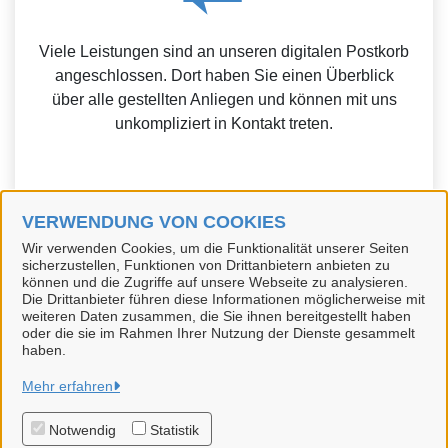
Viele Leistungen sind an unseren digitalen Postkorb
angeschlossen. Dort haben Sie einen Überblick
über alle gestellten Anliegen und können mit uns
unkompliziert in Kontakt treten.
VERWENDUNG VON COOKIES
Weitere Informationen zur BundID finden Sie auf der
Wir verwenden Cookies, um die Funktionalität unserer Seiten
sicherzustellen, Funktionen von Drittanbietern anbieten zu
FAQ-Seite des Bundes.
können und die Zugriffe auf unsere Webseite zu analysieren.
Die Drittanbieter führen diese Informationen möglicherweise mit
weiteren Daten zusammen, die Sie ihnen bereitgestellt haben
oder die sie im Rahmen Ihrer Nutzung der Dienste gesammelt
haben.
Hansestadt Uelzen
Mehr erfahren
Notwendig
Statistik
Alle Rechte vorbehalten