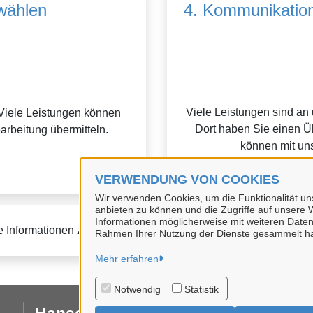
wählen
4. Kommunikation
Viele Leistungen sind an
Viele Leistungen können
Dort haben Sie einen Üb
earbeitung übermitteln.
können mit uns
VERWENDUNG VON COOKIES
Wir verwenden Cookies, um die Funktionalität uns
anbieten zu können und die Zugriffe auf unsere W
Informationen möglicherweise mit weiteren Daten
e Informationen zur BundID finden Sie auf der
FAQ-Seite des B
Rahmen Ihrer Nutzung der Dienste gesammelt h
Mehr erfahren
Notwendig
Statistik