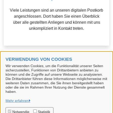
Viele Leistungen sind an unseren digitalen Postkorb
angeschlossen. Dort haben Sie einen Überblick
über alle gestellten Anliegen und können mit uns
unkompliziert in Kontakt treten.
Weitere Informationen zu Mein Unternehmenskonto
VERWENDUNG VON COOKIES
finden Sie auf der
FAQ-Seite von Mein
Wir verwenden Cookies, um die Funktionalität unserer Seiten
sicherzustellen, Funktionen von Drittanbietern anbieten zu
Unternehmenskonto.
können und die Zugriffe auf unsere Webseite zu analysieren.
Die Drittanbieter führen diese Informationen möglicherweise mit
weiteren Daten zusammen, die Sie ihnen bereitgestellt haben
oder die sie im Rahmen Ihrer Nutzung der Dienste gesammelt
haben.
Hansestadt Uelzen
Mehr erfahren
Notwendig
Statistik
Alle Rechte vorbehalten