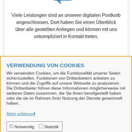
Viele Leistungen sind an unseren digitalen Postkorb
angeschlossen. Dort haben Sie einen Überblick
über alle gestellten Anliegen und können mit uns
unkompliziert in Kontakt treten.
VERWENDUNG VON COOKIES
Weitere Informationen zur BundID finden Sie auf der
Wir verwenden Cookies, um die Funktionalität unserer Seiten
sicherzustellen, Funktionen von Drittanbietern anbieten zu
FAQ-Seite des Bundes.
können und die Zugriffe auf unsere Webseite zu analysieren.
Die Drittanbieter führen diese Informationen möglicherweise mit
weiteren Daten zusammen, die Sie ihnen bereitgestellt haben
oder die sie im Rahmen Ihrer Nutzung der Dienste gesammelt
haben.
Hansestadt Uelzen
Mehr erfahren
Notwendig
Statistik
Alle Rechte vorbehalten