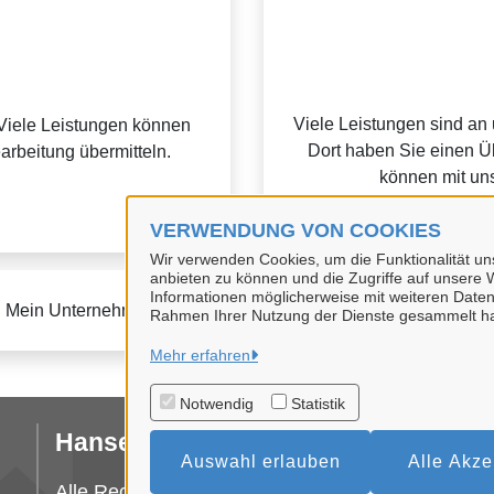
Viele Leistungen sind an
Viele Leistungen können
Dort haben Sie einen Üb
earbeitung übermitteln.
können mit uns
VERWENDUNG VON COOKIES
Wir verwenden Cookies, um die Funktionalität uns
anbieten zu können und die Zugriffe auf unsere W
Informationen möglicherweise mit weiteren Daten
u Mein Unternehmenskonto finden Sie auf der
FAQ-Seite von M
Rahmen Ihrer Nutzung der Dienste gesammelt h
Mehr erfahren
Notwendig
Statistik
Hansestadt Uelzen
I
Auswahl erlauben
Alle Akze
Da
Alle Rechte vorbehalten